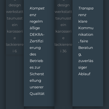
Kompet
Transpa
enz
renz
regelm
klare
äßige
Kommu
DEKRA-
nikation
Zertifizi
, faire
erung
Beratun
des
g,
Betrieb
zuverläs
es zur
siger
Sicherst
Ablauf
ellung
unserer
Qualität