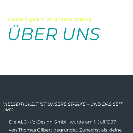
Vielseitigkeit ist unsere stärke
ÜBER UNS
Familiengeführter Fachbetrieb für Karosserie, Lack und
Mechatronik in Taunusstein
VIELSEITIGKEIT IST UNSERE STÄRKE – UND DAS SEIT
1987.
Die ALG Kfz-Design GmbH wurde am 1. Juli 1987
von Thomas Gilbert gegründet. Zunächst als kleine